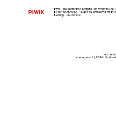
Piwik - die kostenlose Statistik und Webanalyse 
für Ihr Webhosting. Einfach zu installieren mit Ihr
Hosting Control Panel.
Ledl.net 
Lederergasse 6 | A-5204 Straßwalc